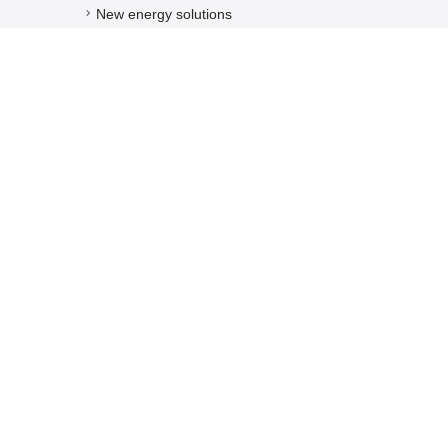
New energy solutions
Biotechnology, Chemical, Environment solutions
Mechatronic solutions
Energy industry
Food Technology
Criminal technical equipment solutions
Camera systems and Surveillance security equipment