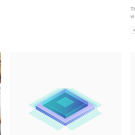
Th
vị
R