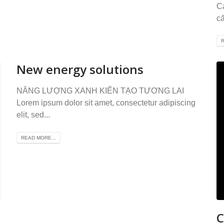
C
cấ
R
New energy solutions
NĂNG LƯỢNG XANH KIẾN TẠO TƯƠNG LAI
Lorem ipsum dolor sit amet, consectetur adipiscing
elit, sed...
READ MORE...
C