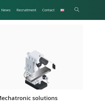
News
Recruitment
Contact
echatronic solutions