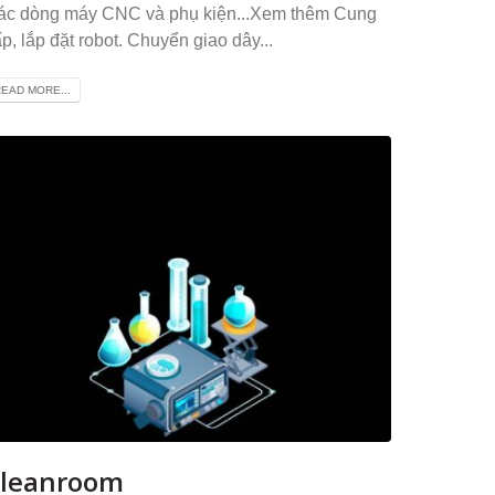
ác dòng máy CNC và phụ kiện...Xem thêm Cung
p, lắp đặt robot. Chuyển giao dây...
EAD MORE...
leanroom