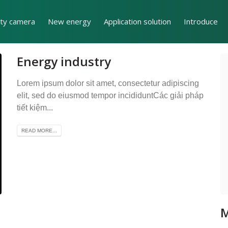
ity camera
New energy
Application solution
Introduce
Energy industry
Lorem ipsum dolor sit amet, consectetur adipiscing
elit, sed do eiusmod tempor incididuntCác giải pháp
tiết kiệm...
READ MORE...
M