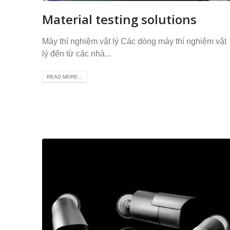
Material testing solutions
Máy thí nghiệm vật lý Các dòng máy thí nghiệm vật
lý đến từ các nhà...
READ MORE...