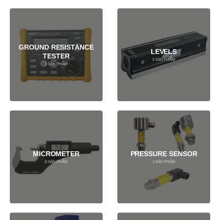
GROUND RESISTANCE
LEVELS
TESTER
4
SẢN PHẨM
1
SẢN PHẨM
MICROMETER
PRESSURE SENSOR
8
SẢN PHẨM
1
SẢN PHẨM