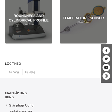
ROUNDNESS AND
TEMPERATURE SENSOR
CYLINDRICAL PROFILE
3
SẢN PHẨM
3
SẢN PHẨM
LỌC THEO
Thủ công
Tự động
GIẢI PHÁP ỨNG
DỤNG
Giải pháp Công
nghệ nano và