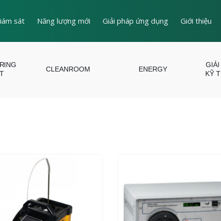
iám sát
Năng lượng mới
Giải pháp ứng dụng
Giới thiệu
ERING
GIẢI
CLEANROOM
ENERGY
T
KỸ 