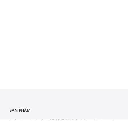
SẢN PHẨM
Semiconductor And MEMS/NEMS And Nano Equipment