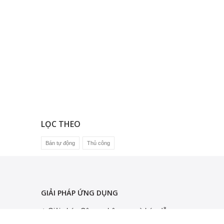
LỌC THEO
Bán tự động
Thủ công
GIẢI PHÁP ỨNG DỤNG
Giải pháp Công nghệ nano và bán dẫn