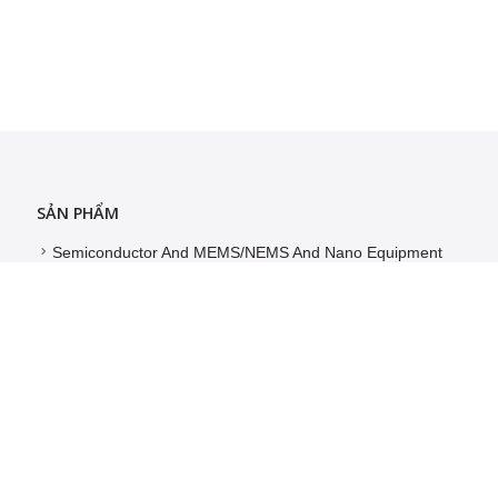
SẢN PHẨM
Semiconductor And MEMS/NEMS And Nano Equipment
Material Testing Equipment
Civil Engineering Equipment
NDT Equipment
Vacuum Pumps And Gauge And He Leak Detector
Surface And Dimension And Element Analyzer
Spectrocopy And Chromatography Element Analyzer