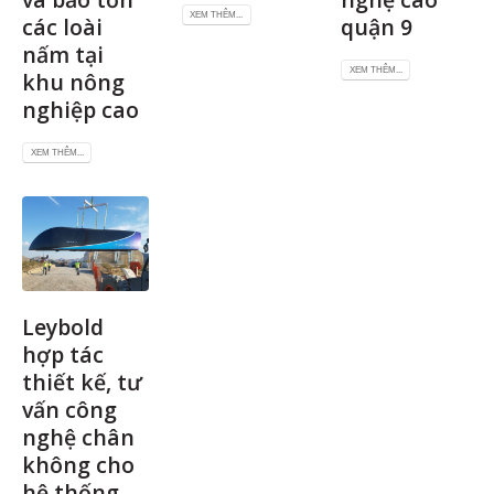
XEM THÊM...
các loài
quận 9
nấm tại
XEM THÊM...
khu nông
nghiệp cao
XEM THÊM...
Leybold
hợp tác
thiết kế, tư
vấn công
nghệ chân
không cho
hệ thống