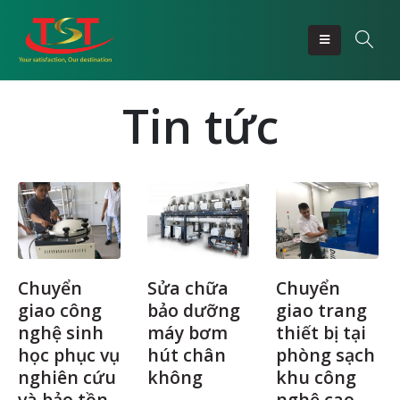
Tin tức
Chuyển
Sửa chữa
Chuyển
giao công
bảo dưỡng
giao trang
nghệ sinh
máy bơm
thiết bị tại
học phục vụ
hút chân
phòng sạch
nghiên cứu
không
khu công
và bảo tồn
nghệ cao