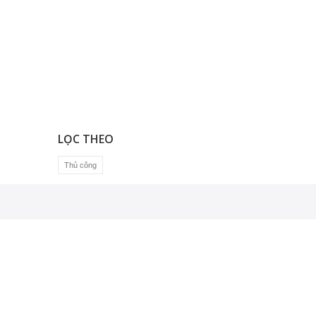
LỌC THEO
Thủ công
GIẢI PHÁP ỨNG DỤNG
Giải pháp Công nghệ nano và bán dẫn
Giải pháp kiểm tra vật liệu
Thiết kế và xây dựng phòng sạch