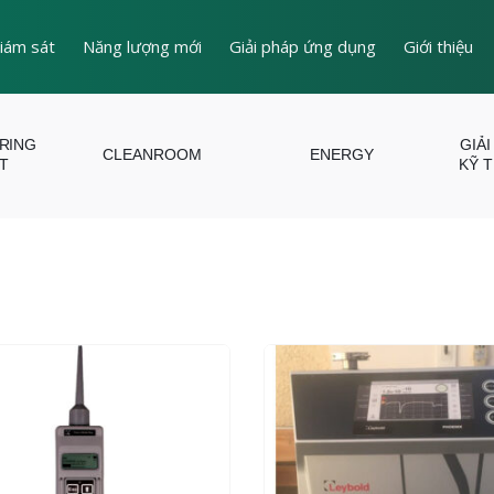
iám sát
Năng lượng mới
Giải pháp ứng dụng
Giới thiệu
ERING
GIẢI
CLEANROOM
ENERGY
T
KỸ 