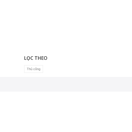
LỌC THEO
Thủ công
GIẢI PHÁP ỨNG DỤNG
Giải pháp Công nghệ nano và bán dẫn
Giải pháp kiểm tra vật liệu
Thiết kế và xây dựng phòng sạch