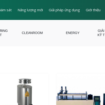
iám sát
Năng lượng mới
Giải pháp ứng dụng
Giới thiệu
ERING
GIẢI
CLEANROOM
ENERGY
T
KỸ 