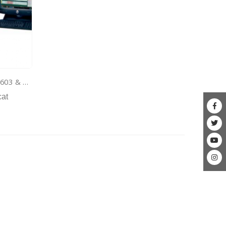
Máy đo võng nhiệt vicat model 603 & 303 HDT
cat