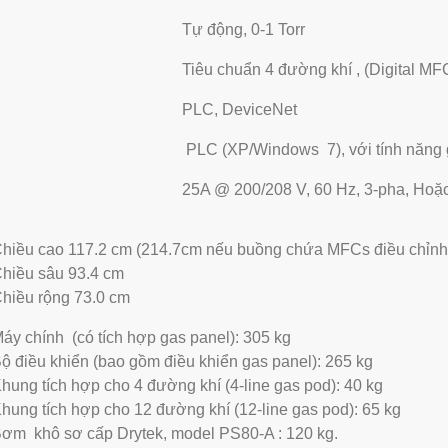
Tự động, 0-1 Torr
Tiêu chuẩn 4 đường khí , (Digital MFC
PLC, DeviceNet
PLC (XP/Windows 7), với tính năng 
25A @ 200/208 V, 60 Hz, 3-pha, Hoặ
Chiều cao 117.2 cm (214.7cm nếu buồng chứa MFCs điều chỉnh l
Chiều sâu 93.4 cm
Chiều rộng 73.0 cm
áy chính (có tích hợp gas panel): 305 kg
ộ điều khiển (bao gồm điều khiển gas panel): 265 kg
hung tích hợp cho 4 đường khí (4-line gas pod): 40 kg
hung tích hợp cho 12 đường khí (12-line gas pod): 65 kg
Bơm khô sơ cấp Drytek, model PS80-A : 120 kg.