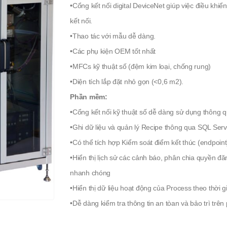
•Cổng kết nối digital DeviceNet giúp việc điều kh
kết nối.
•Thao tác với mẫu dễ dàng.
•Các phụ kiện OEM tốt nhất
•MFCs kỹ thuật số (đệm kim loại, chống rung)
•Diện tích lắp đặt nhỏ gọn (<0,6 m2).
Phần mềm:
•Cổng kết nối kỹ thuật số dễ dàng sử dụng thông 
•Ghi dữ liệu và quản lý Recipe thông qua SQL Ser
•Có thể tích hợp Kiểm soát điểm kết thúc (endpoint
•Hiển thị lịch sử các cảnh báo, phân chia quyền 
nhanh chóng
•Hiển thị dữ liệu hoạt động của Process theo thời g
•Dễ dàng kiểm tra thông tin an tòan và bảo trì tr