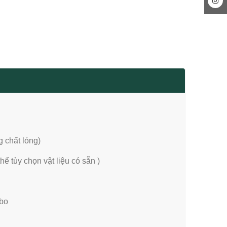
 chất lỏng)
hể tùy chọn vật liệu có sẵn )
rbo