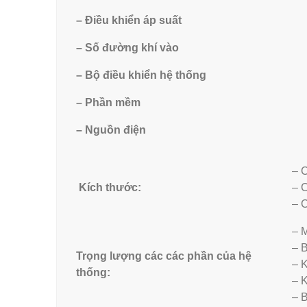
– Điều khiển áp suất
– Số đường khí vào
– Bộ điều khiển hệ thống
– Phần mềm
– Nguồn điện
– 
Kích thước:
– 
– 
– M
– B
Trọng lượng các các phần của hệ
– K
thống:
– K
– 