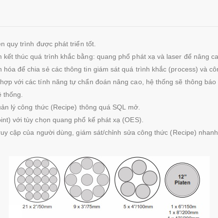
n quy trình được phát triển tốt.
 kết thúc quá trình khắc bằng: quang phổ phát xạ và laser để nâng ca
n hóa để chia sẻ các thông tin giám sát quá trình khắc (process) và cô
t hợp với các tính năng tự chẩn đoán nâng cao, hệ thống sẽ thông báo t
 thống.
quản lý công thức (Recipe) thông quá SQL mở.
int) với tùy chọn quang phổ kế phát xạ (OES).
 truy cập của người dùng, giám sát/chỉnh sửa công thức (Recipe) nhan