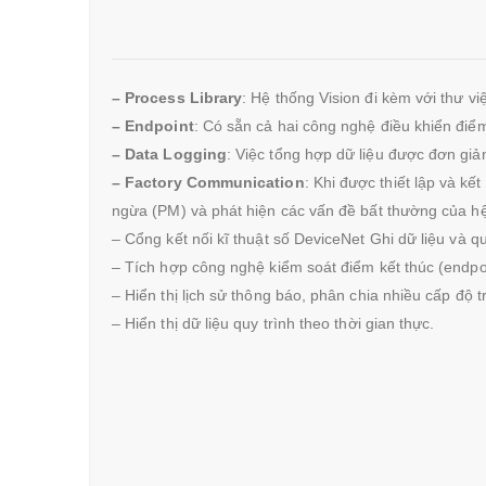
– Process Library
: Hệ thống Vision đi kèm với thư việ
– Endpoint
: Có sẵn cả hai công nghệ điều khiển điểm
– Data Logging
: Việc tổng hợp dữ liệu được đơn giả
– Factory Communication
: Khi được thiết lập và kế
ngừa (PM) và phát hiện các vấn đề bất thường của hệ
– Cổng kết nối kĩ thuật số DeviceNet Ghi dữ liệu và 
– Tích hợp công nghệ kiểm soát điểm kết thúc (endpo
– Hiển thị lịch sử thông báo, phân chia nhiều cấp độ
– Hiển thị dữ liệu quy trình theo thời gian thực.