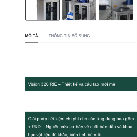
MÔ TẢ
THÔNG TIN BỔ SUNG
Vision 320 RIE – Thiết kế và cấu tạo mới mẻ
Giải pháp tiết kiệm chi phí cho các ứng dụng bao gồm:
+ R&D – Nghiên cứu cơ bản về chất bán dẫn và khoa
học vật liệu để khắc, biến tính bề mặt.