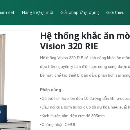
iám sát
Năng lượng mới
Giải pháp ứng dụng
Giới thiệu
Hệ thống khắc ăn mò
Vision 320 RIE
Hệ thống Vision 320 RIE có khả năng khắc ăn mòn
dựa trên nguyên lý tấm điện cực song song được ứ
bề mặt, chế tạo thiết bị bán dẫn, phân tích sai hỏn
Phần cứng:
•Có thể tích hợp lên đến 10 đường dẫn khí proces
•Đầu nối của bơm turbo giúp tối ưu hóa hiệu suất 
•Kích thước tấm điện cực đế 305mm
•Chứng nhận CE/UL