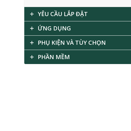
YÊU CẦU LẮP ĐẶT
ỨNG DỤNG
PHỤ KIỆN VÀ TÙY CHỌN
PHẦN MỀM