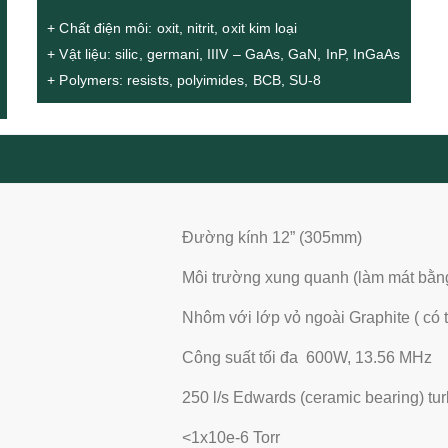
+ Chất điện môi: oxit, nitrit, oxit kim loại
+ Vật liệu: silic, germani, IIIV – GaAs, GaN, InP, InGaAs
+ Polymers: resists, polyimides, BCB, SU-8
Đường kính 12” (305mm)
Môi trường xung quanh (làm mát bằng
Nhôm với lớp vỏ ngoài Graphite ( có t
Công suất tối đa 600W, 13.56 MHz
250 l/s Edwards (ceramic bearing) tu
<1x10e-6 Torr