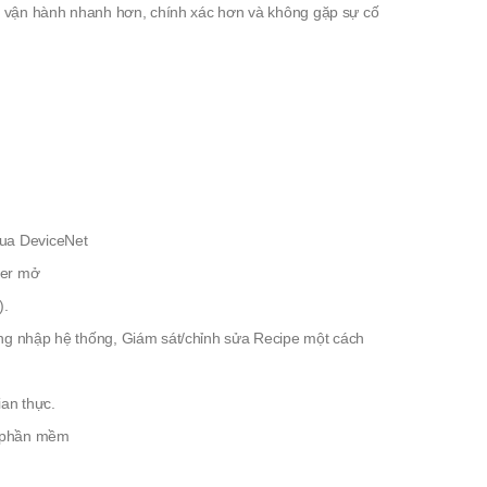
iển vận hành nhanh hơn, chính xác hơn và không gặp sự cố
qua DeviceNet
ver mở
).
đăng nhập hệ thống, Giám sát/chỉnh sửa Recipe một cách
ian thực.
ên phần mềm