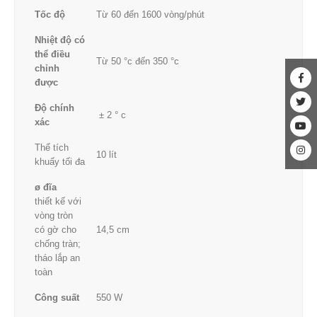
Tốc độ
Từ 60 đến 1600 vòng/phút
Nhiệt độ có
thể điều
Từ 50 °c đến 350 °c
chỉnh
được
Độ chính
± 2 ° c
xác
Thể tích
10 lít
khuấy tối đa
ø đĩa
thiết kế với
vòng tròn
có gờ cho
14,5 cm
chống tràn;
tháo lắp an
toàn
Công suất
550 W