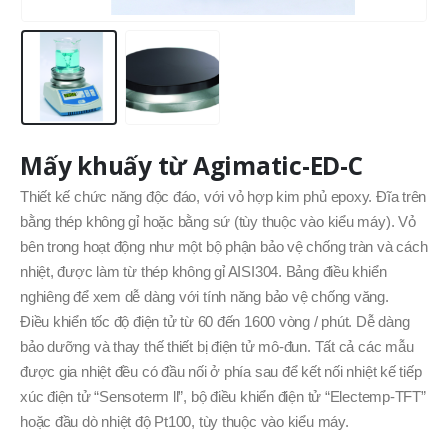
Mấy khuấy từ Agimatic-ED-C
Thiết kế chức năng độc đáo, với vỏ hợp kim phủ epoxy. Đĩa trên
bằng thép không gỉ hoặc bằng sứ (tùy thuộc vào kiểu máy). Vỏ
bên trong hoạt động như một bộ phận bảo vệ chống tràn và cách
nhiệt, được làm từ thép không gỉ AISI304. Bảng điều khiển
nghiêng để xem dễ dàng với tính năng bảo vệ chống văng.
Điều khiển tốc độ điện tử từ 60 đến 1600 vòng / phút. Dễ dàng
bảo dưỡng và thay thế thiết bị điện tử mô-đun. Tất cả các mẫu
được gia nhiệt đều có đầu nối ở phía sau để kết nối nhiệt kế tiếp
xúc điện tử “Sensoterm ll”, bộ điều khiển điện tử “Electemp-TFT”
hoặc đầu dò nhiệt độ Pt100, tùy thuộc vào kiểu máy.