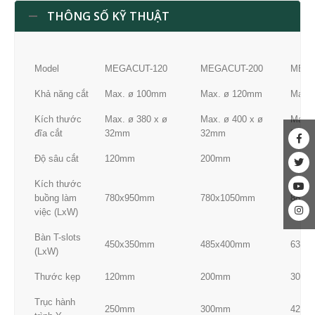
THÔNG SỐ KỸ THUẬT
Model
MEGACUT-120
MEGACUT-200
MEGA
Khả năng cắt
Max. ø 100mm
Max. ø 120mm
Max.
Kích thước
Max. ø 380 x ø
Max. ø 400 x ø
Max. 
đĩa cắt
32mm
32mm
32m
Độ sâu cắt
120mm
200mm
300m
Kích thước
buồng làm
780x950mm
780x1050mm
880x
việc (LxW)
Bàn T-slots
450x350mm
485x400mm
630x
(LxW)
Thước kẹp
120mm
200mm
300m
Trục hành
250mm
300mm
420m