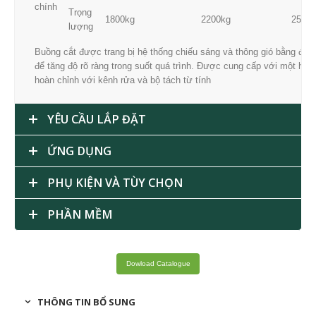
chính
Trọng
1800kg
2200kg
2500k
lượng
Buồng cắt được trang bị hệ thống chiếu sáng và thông gió bằng đèn
để tăng độ rõ ràng trong suốt quá trình. Được cung cấp với một hệ 
hoàn chỉnh với kênh rửa và bộ tách từ tính
YÊU CẦU LẮP ĐẶT
ỨNG DỤNG
PHỤ KIỆN VÀ TÙY CHỌN
PHẦN MỀM
Dowload Catalogue
THÔNG TIN BỔ SUNG