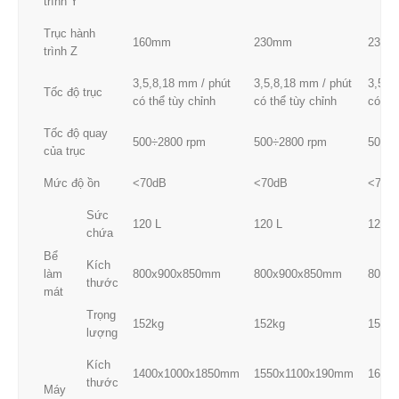
trình Y
Trục hành
160mm
230mm
230m
trình Z
3,5,8,18 mm / phút
3,5,8,18 mm / phút
3,5,8
Tốc độ trục
có thể tùy chỉnh
có thể tùy chỉnh
có thể
Tốc độ quay
500÷2800 rpm
500÷2800 rpm
500÷2
của trục
Mức độ ồn
<70dB
<70dB
<70d
Sức
120 L
120 L
120 L
chứa
Bể
Kích
làm
800x900x850mm
800x900x850mm
800x
thước
mát
Trọng
152kg
152kg
152kg
lượng
Kích
1400x1000x1850mm
1550x1100x190mm
1650
thước
Máy