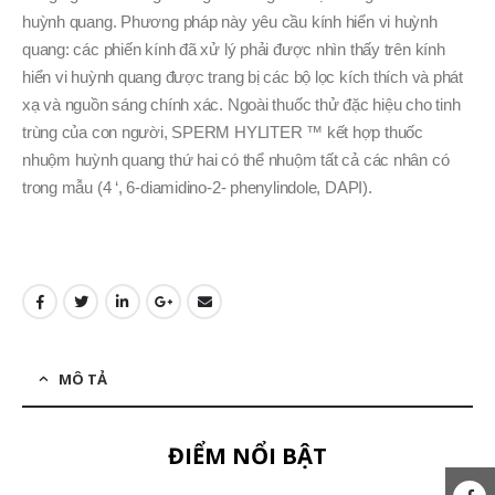
huỳnh quang. Phương pháp này yêu cầu kính hiển vi huỳnh
quang: các phiến kính đã xử lý phải được nhìn thấy trên kính
hiển vi huỳnh quang được trang bị các bộ lọc kích thích và phát
xạ và nguồn sáng chính xác. Ngoài thuốc thử đặc hiệu cho tinh
trùng của con người, SPERM HYLITER ™ kết hợp thuốc
nhuộm huỳnh quang thứ hai có thể nhuộm tất cả các nhân có
trong mẫu (4 ‘, 6-diamidino-2- phenylindole, DAPI).
MÔ TẢ
ĐIỂM NỔI BẬT