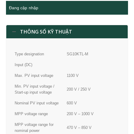
Đang cập nhập
THÔNG SỐ KỸ THUẬT
Type designation
SG10KTL-M
Input (DC)
Max. PV input voltage
1100 V
Min. PV input voltage /
200 V / 250 V
Start-up input voltage
Nominal PV input voltage
600 V
MPP voltage range
200 V – 1000 V
MPP voltage range for
470 V – 850 V
nominal power