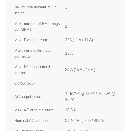
No. of independent MPP
2
inputs
Max. number of PV strings
1
per MPPT
Max. PV input current
22A (11 A / 11 A)
Max. current for input
15 A
connector
Max. DC short-circuit
30 A (15 A / 15 A )
current
Output (AC)
11 kVA * @ 35 ℃ / 10 kVA @
AC output power
45 ℃
Max. AC output current
16.5 A
Nominal AC voltage
3 / N / PE, 230 / 400 V