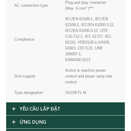
Plug and play connector
AC connection type
(Max. 6 mm² )***
IEC/EN 62109-1, IEC/EN
62109-2, IEC/EN 61000-3-11,
IEC/EN 61000-3-12, UTE
C15-712-1, IEC 61727, IEC
Compliance
62116, VDE0126-1-1/4105,
G59/3, CEI 0-21, UNE
206007-1,
EN50438:2013
Active & reactive power
Grid support
control and power ramp rate
control
Type designation
SG10KTL-M
YÊU CẦU LẮP ĐẶT
ỨNG DỤNG