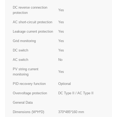
DC reverse connection
Yes
protection
AC short-circuit protection
Yes
Leakage current protection
Yes
Grid monitoring
Yes
DC switch
Yes
AC switch
No
PV string current
Yes
monitoring
PID recovery function
Optional
Overvoltage protection
DC Type II / AC Type II
General Data
Dimensions (W*H*D)
370*485*160 mm