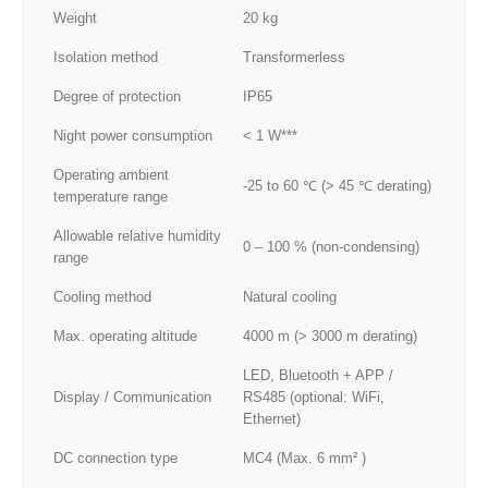
Weight
20 kg
Isolation method
Transformerless
Degree of protection
IP65
Night power consumption
< 1 W***
Operating ambient
-25 to 60 ℃ (> 45 ℃ derating)
temperature range
Allowable relative humidity
0 – 100 % (non-condensing)
range
Cooling method
Natural cooling
Max. operating altitude
4000 m (> 3000 m derating)
LED, Bluetooth + APP /
Display / Communication
RS485 (optional: WiFi,
Ethernet)
DC connection type
MC4 (Max. 6 mm² )