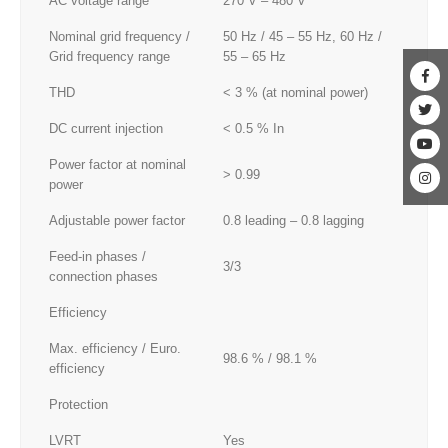
AC voltage range
270 V – 480 V
Nominal grid frequency /
50 Hz / 45 – 55 Hz, 60 Hz /
Grid frequency range
55 – 65 Hz
THD
< 3 % (at nominal power)
DC current injection
< 0.5 % In
Power factor at nominal
> 0.99
power
Adjustable power factor
0.8 leading – 0.8 lagging
Feed-in phases /
3/3
connection phases
Efficiency
Max. efficiency / Euro.
98.6 % / 98.1 %
efficiency
Protection
LVRT
Yes