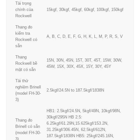
Tải trọng
chính của
15kgf, 30kgf, 45kgf, 60kgf, 100kgf, 150kgf
Rockwell
Thang đo
kiểm tra
A, B, C, D, E, F, G, H, K, L, M, P, R, S, V
Rockwell có
sẵn
Thang
15N, 30N, 45N, 15T, 30T, 45T, 15W, 30W,
Rockwell bề
45W, 15X, 30X, 45X, 15Y, 30Y, 45Y
mặt có sẵn
Tải thử
nghiệm Brinell
2.5kgf/24.5N to 187.5kgf/1838N
(model FH-30-
3)
HB1: 2.5kgf/24.5N, 5kgf/49N, 10kgf/98N,
30kgf/295N HB 2.5:
Thang đo
6.25kgf/61.29N,15.625kgf/153.2N,
Brinell có sẵn
31.25kgf/306.45N, 62.5kgf/612N,
(model FH-30-
187.5kgf/1838N HB5: 25kgf/245.16N,
3)