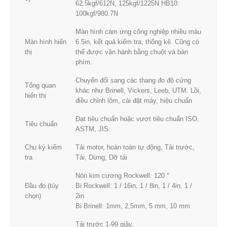
62.5kgf/612N, 125kgf/1225N HB10:
100kgf/980.7N
Màn hình cảm ứng công nghiệp nhiều màu
Màn hình hiển
6.5in, kết quả kiểm tra, thống kê. Cũng có
thị
thể được vận hành bằng chuột và bàn
phím.
Chuyển đổi sang các thang đo độ cứng
Tổng quan
khác như Brinell, Vickers, Leeb, UTM. Lồi,
hiển thị
điều chỉnh lõm, cài đặt máy, hiệu chuẩn
Đạt tiêu chuẩn hoặc vượt tiêu chuẩn ISO,
Tiêu chuẩn
ASTM, JIS
Chu kỳ kiểm
Tải motor, hoàn toàn tự động, Tải trước,
tra
Tải, Dừng, Dỡ tải
Nón kim cương Rockwell: 120 °
Đầu đo (tùy
Bi Rockwell: 1 / 16in, 1 / 8in, 1 / 4in, 1 /
chọn)
2in
Bi Brinell: 1mm, 2,5mm, 5 mm, 10 mm
Tải trước 1-99 giây,