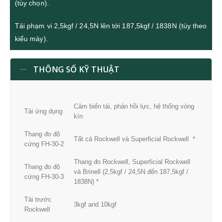
(tùy chọn).
Tải phạm vi 2,5kgf / 24,5N lên tới 187,5kgf / 1838N (tùy theo
kiểu máy).
THÔNG SỐ KỸ THUẬT
Cảm biến tải, phản hồi lực, hệ thống vòng
Tải ứng dụng
kín
Thang đo độ
Tất cả Rockwell và Superficial Rockwell *
cứng FH-30-2
Thang đo Rockwell, Superficial Rockwell
Thang đo độ
và Brinell (2,5kgf / 24,5N đến 187,5kgf /
cứng FH-30-3
1838N) *
Tải trước
3kgf and 10kgf
Rockwell