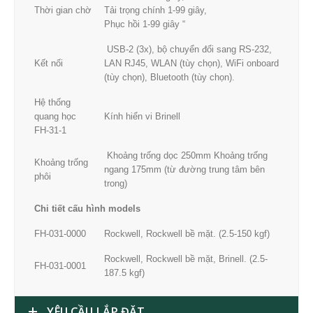
Thời gian chờ
Tải trọng chính 1-99 giây,
Phục hồi 1-99 giây “
USB-2 (3x), bộ chuyển đổi sang RS-232,
Kết nối
LAN RJ45, WLAN (tùy chọn), WiFi onboard
(tùy chọn), Bluetooth (tùy chọn).
Hệ thống
quang học
Kính hiển vi Brinell
FH-31-1
Khoảng trống dọc 250mm Khoảng trống
Khoảng trống
ngang 175mm (từ đường trung tâm bên
phôi
trong)
Chi tiết cấu hình models
FH-031-0000
Rockwell, Rockwell bề mặt. (2.5-150 kgf)
Rockwell, Rockwell bề mặt, Brinell. (2.5-
FH-031-0001
187.5 kgf)
YÊU CẦU LẮP ĐẶT