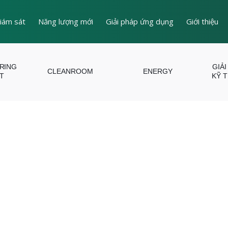
iám sát
Năng lượng mới
Giải pháp ứng dụng
Giới thiệu
ERING
GIẢI
CLEANROOM
ENERGY
T
KỸ 