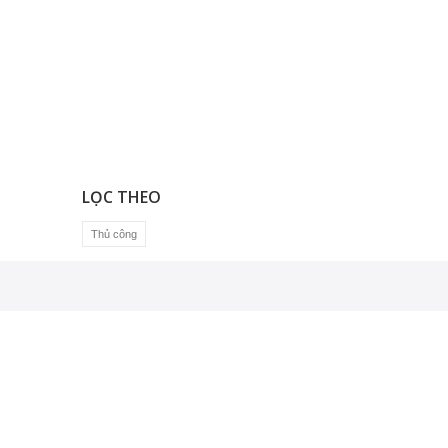
LỌC THEO
Thủ công
GIẢI PHÁP ỨNG DỤNG
Giải pháp Công nghệ nano và bán dẫn
Giải pháp kiểm tra vật liệu
Thiết kế và xây dựng phòng sạch