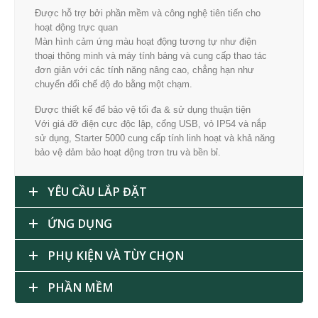
Được hỗ trợ bởi phần mềm và công nghệ tiên tiến cho
hoạt động trực quan
Màn hình cảm ứng màu hoạt động tương tự như điện
thoại thông minh và máy tính bảng và cung cấp thao tác
đơn giản với các tính năng nâng cao, chẳng hạn như
chuyển đổi chế độ đo bằng một chạm.
Được thiết kế để bảo vệ tối đa & sử dụng thuận tiện
Với giá đỡ điện cực độc lập, cổng USB, vỏ IP54 và nắp
sử dụng, Starter 5000 cung cấp tính linh hoạt và khả năng
bảo vệ đảm bảo hoạt động trơn tru và bền bỉ.
YÊU CẦU LẮP ĐẶT
ỨNG DỤNG
PHỤ KIỆN VÀ TÙY CHỌN
PHẦN MỀM