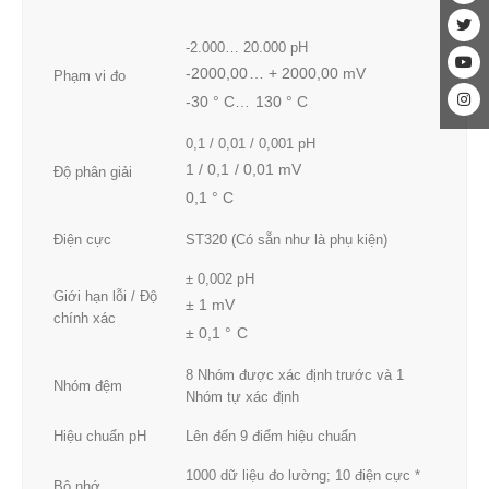
-2.000… 20.000 pH
-2000,00… + 2000,00 mV
Phạm vi đo
-30 ° C… 130 ° C
0,1 / 0,01 / 0,001 pH
1 / 0,1 / 0,01 mV
Độ phân giải
0,1 ° C
Điện cực
ST320 (Có sẵn như là phụ kiện)
± 0,002 pH
Giới hạn lỗi / Độ
± 1 mV
chính xác
± 0,1 ° C
8 Nhóm được xác định trước và 1
Nhóm đệm
Nhóm tự xác định
Hiệu chuẩn pH
Lên đến 9 điểm hiệu chuẩn
1000 dữ liệu đo lường; 10 điện cực *
Bộ nhớ