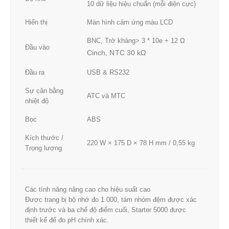
10 dữ liệu hiệu chuẩn (mỗi điện cực)
Hiển thị
Màn hình cảm ứng màu LCD
BNC, Trở kháng> 3 * 10e + 12 Ω
Đầu vào
Cinch, NTC 30 kΩ
Đầu ra
USB & RS232
Sự cân bằng
ATC và MTC
nhiệt độ
Bọc
ABS
Kích thước /
220 W × 175 D × 78 H mm / 0,55 kg
Trọng lượng
Các tính năng nâng cao cho hiệu suất cao
Được trang bị bộ nhớ đo 1.000, tám nhóm đệm được xác
định trước và ba chế độ điểm cuối, Starter 5000 được
thiết kế để đo pH chính xác.