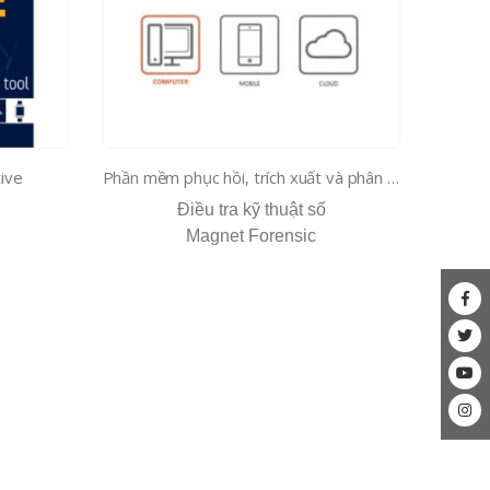
ive
Phần mềm phục hồi, trích xuất và phân tích dữ liệu từ điện thoại, máy tính và điện toán đám mây.
Điều tra kỹ thuật số
Magnet Forensic