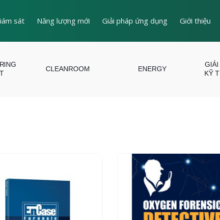
iám sát
Năng lượng mới
Giải pháp ứng dụng
Giới thiệu
ERING
GIẢI
CLEANROOM
ENERGY
T
KỸ 