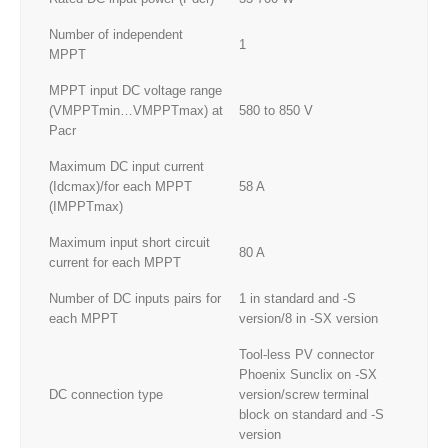
Number of independent
1
MPPT
MPPT input DC voltage range
(VMPPTmin…VMPPTmax) at
580 to 850 V
Pacr
Maximum DC input current
(Idcmax)/for each MPPT
58 A
(IMPPTmax)
Maximum input short circuit
80 A
current for each MPPT
Number of DC inputs pairs for
1 in standard and -S
each MPPT
version/8 in -SX version
Tool-less PV connector
Phoenix Sunclix on -SX
DC connection type
version/screw terminal
block on standard and -S
version