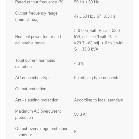
Rated output frequency (fr)
50 Hz / 60 Hz
Output frequency range
47…53 Hz / 57…63 Hz
(fmin…fmax)
> 0.995, with Pacr = 33.0
Nominal power factor and
kW, adj. ± 0.9 with Pacr
adjustable range
=29.7 kW, adj. ± 0 to 1 with
S = 33.0 kVA
Total current harmonic
< 3%
distortion
AC connection type
Fixed plug type connector
Output protection
Anti-islanding protection
According to local standard
Maximum AC overcurrent
50.3 A
protection
Output overvoltage protection
5
– varistor