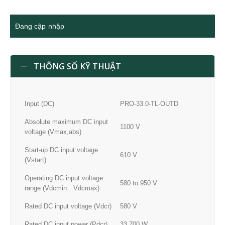
Đang cập nhập
THÔNG SỐ KỸ THUẬT
Input (DC)
PRO-33.0-TL-OUTD
Absolute maximum DC input
1100 V
voltage (Vmax,abs)
Start-up DC input voltage
610 V
(Vstart)
Operating DC input voltage
580 to 950 V
range (Vdcmin…Vdcmax)
Rated DC input voltage (Vdcr)
580 V
Rated DC input power (Pdcr)
33 700 W