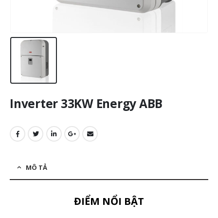
Inverter 33KW Energy ABB
MÔ TẢ
ĐIỂM NỔI BẬT