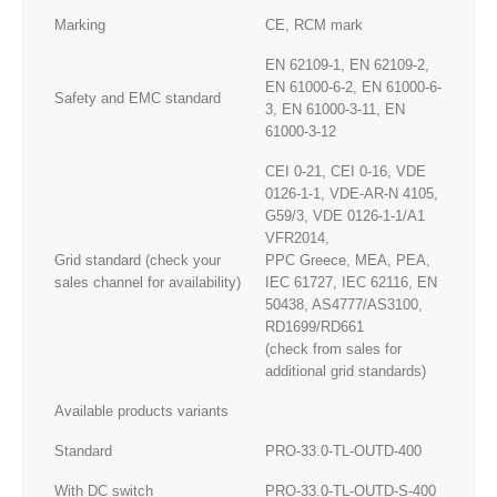
Marking
CE, RCM mark
EN 62109-1, EN 62109-2,
EN 61000-6-2, EN 61000-6-
Safety and EMC standard
3, EN 61000-3-11, EN
61000-3-12
CEI 0-21, CEI 0-16, VDE
0126-1-1, VDE-AR-N 4105,
G59/3, VDE 0126-1-1/A1
VFR2014,
Grid standard (check your
PPC Greece, MEA, PEA,
sales channel for availability)
IEC 61727, IEC 62116, EN
50438, AS4777/AS3100,
RD1699/RD661
(check from sales for
additional grid standards)
Available products variants
Standard
PRO-33.0-TL-OUTD-400
With DC switch
PRO-33.0-TL-OUTD-S-400