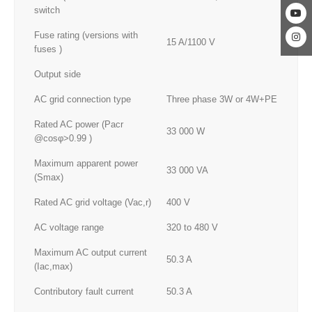
switch
Fuse rating (versions with
15 A/1100 V
fuses )
Output side
AC grid connection type
Three phase 3W or 4W+PE
Rated AC power (Pacr
33 000 W
@cosφ>0.99 )
Maximum apparent power
33 000 VA
(Smax)
Rated AC grid voltage (Vac,r)
400 V
AC voltage range
320 to 480 V
Maximum AC output current
50.3 A
(Iac,max)
Contributory fault current
50.3 A