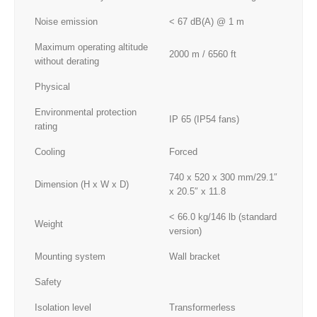
Noise emission
< 67 dB(A) @ 1 m
Maximum operating altitude
2000 m / 6560 ft
without derating
Physical
Environmental protection
IP 65 (IP54 fans)
rating
Cooling
Forced
740 x 520 x 300 mm/29.1″
Dimension (H x W x D)
x 20.5″ x 11.8
< 66.0 kg/146 lb (standard
Weight
version)
Mounting system
Wall bracket
Safety
Isolation level
Transformerless