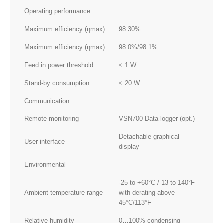
Operating performance
Maximum efficiency (ηmax)
98.30%
Maximum efficiency (ηmax)
98.0%/98.1%
Feed in power threshold
< 1 W
Stand-by consumption
< 20 W
Communication
Remote monitoring
VSN700 Data logger (opt.)
Detachable graphical
User interface
display
Environmental
-25 to +60°C /-13 to 140°F
Ambient temperature range
with derating above
45°C/113°F
Relative humidity
0…100% condensing