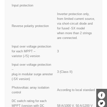
Input protection
Inverter protection only,
from limited current source,
via short-circuit diode and
Reverse polarity protection
for fused -SX model
when more than 2 strings
are connected.
Input over voltage protection
for each MPPT –
3
varistor (-/S) version
Input over voltage protection
–
3 (Class II)
plug in modular surge arrester
(-SX version)
Photovoltaic array isolation
According to local standard
control
DC switch rating for each
MPPT (version with DC
58 A/1000 V, 50 A/1200 V