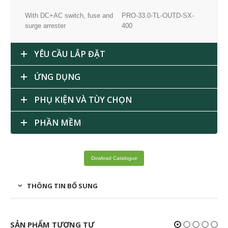
With DC+AC switch, fuse and
PRO-33.0-TL-OUTD-SX-
surge arrester
400
YÊU CẦU LẮP ĐẶT
ỨNG DỤNG
PHỤ KIỆN VÀ TÙY CHỌN
PHẦN MỀM
Dowload Catalogue
THÔNG TIN BỔ SUNG
SẢN PHẨM TƯƠNG TỰ