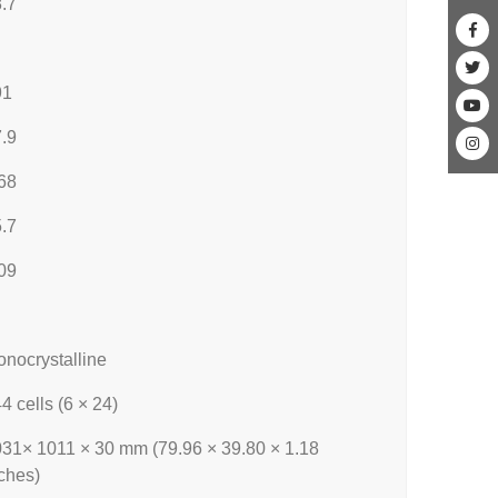
.7
91
.9
68
.7
09
nocrystalline
4 cells (6 × 24)
31× 1011 × 30 mm (79.96 × 39.80 × 1.18
ches)