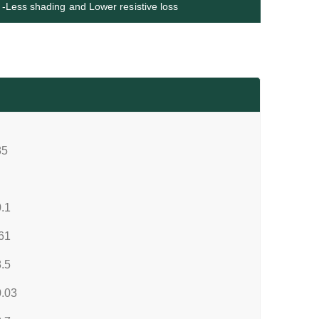
-Less shading and Lower resistive loss
85
.1
61
.5
.03