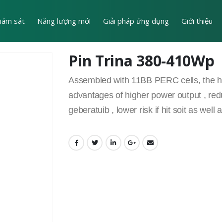
iám sát
Năng lượng mới
Giải pháp ứng dụng
Giới thiệu
Pin Trina 380-410Wp
Assembled with 11BB PERC cells, the hal
advantages of higher power output , red
geberatuib , lower risk if hit soit as we