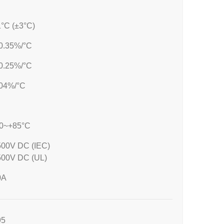
°C (±3°C)
0.35%/°C
0.25%/°C
.04%/°C
40~+85°C
500V DC (IEC)
500V DC (UL)
0A
95