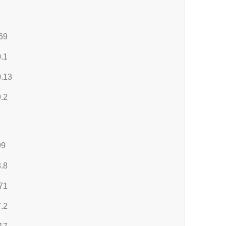
69
.1
.13
.2
99
.8
71
.2