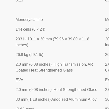
8.13
8.
Monocrystalline
Mo
144 cells (6 × 24)
14
2031× 1011 × 30 mm (79.96 × 39.80 × 1.18
20
inches)
in
26.8 kg (59.1 lb)
26
2.0 mm (0.08 inches), High Transmission, AR
2.
Coated Heat Strengthened Glass
Co
EVA
E
2.0 mm (0.08 inches), Heat Strengthened Glass
2.
30 mm( 1.18 inches) Anodized Aluminium Alloy
30