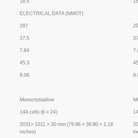
18.5
18
ELECTRICAL DATA (NMOT)
287
2
37.5
37
7.64
7.
45.3
45
8.06
8.
Monocrystalline
Mo
144 cells (6 × 24)
14
2031× 1011 × 30 mm (79.96 × 39.80 × 1.18
20
inches)
in