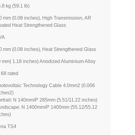
.8 kg (59.1 lb)
0 mm (0.08 inches), High Transmission, AR
ated Heat Strengthened Glass
VA
0 mm (0.08 inches), Heat Strengthened Glass
 mm( 1.18 inches) Anodized Aluminium Alloy
 68 rated
otovoltaic Technology Cable 4.0mm2 (0.006
ches2)
rtrait: N 140mm/P 285mm (5.51/11.22 inches)
andscape: N 1400mm/P 1400mm (55.12/55.12
ches)
ina TS4