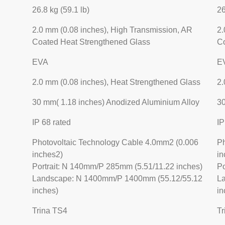
26.8 kg (59.1 lb)
26
2.0 mm (0.08 inches), High Transmission, AR
2.
Coated Heat Strengthened Glass
Co
EVA
E
2.0 mm (0.08 inches), Heat Strengthened Glass
2.
30 mm( 1.18 inches) Anodized Aluminium Alloy
30
IP 68 rated
IP
Photovoltaic Technology Cable 4.0mm2 (0.006
Ph
inches2)
in
Portrait: N 140mm/P 285mm (5.51/11.22 inches)
Po
Landscape: N 1400mm/P 1400mm (55.12/55.12
L
inches)
in
Trina TS4
Tr