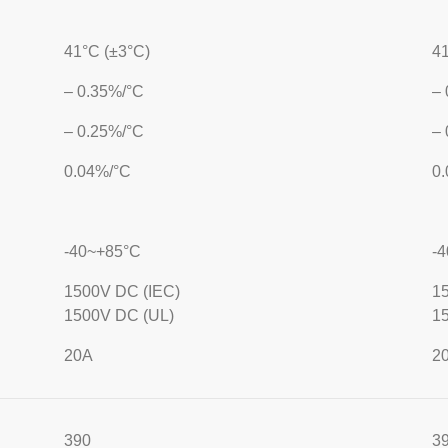
41°C (±3°C)
41
– 0.35%/°C
– 
– 0.25%/°C
– 
0.04%/°C
0
-40~+85°C
-
1500V DC (IEC)
1
1500V DC (UL)
1
20A
2
390
3