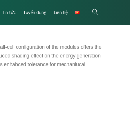
Tin tức
Tuyển dụng
Liên hệ
f-cell configuration of the modules offers the
uced shading effect on the energy generation
ll as enhabced tolerance for mechaniucal