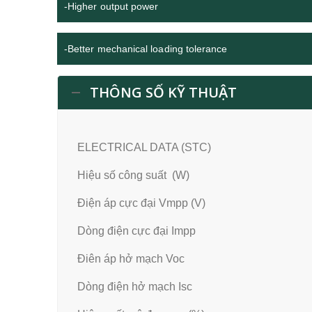
-Higher output power
-Better mechanical loading tolerance
THÔNG SỐ KỸ THUẬT
ELECTRICAL DATA (STC)
Hiệu số công suất (W)
Điện áp cực đại Vmpp (V)
Dòng điện cực đại Impp
Điên áp hở mạch Voc
Dòng điện hở mạch Isc