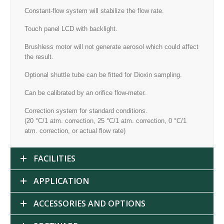
Constant-flow system will stabilize the flow rate.
Touch panel LCD with backlight.
Brushless motor will not generate aerosol which could affect
the result.
Optional shuttle tube can be fitted for Dioxin sampling.
Can be calibrated by an orifice flow-meter.
Correction system for standard conditions.
(20 °C/1 atm. correction, 25 °C/1 atm. correction, 0 °C/1
atm. correction, or actual flow rate)
FACILITIES
APPLICATION
ACCESSORIES AND OPTIONS