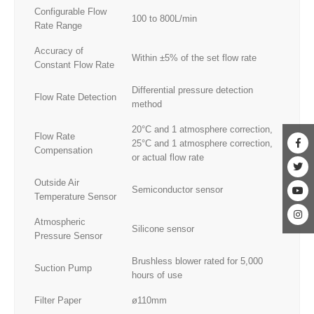
Configurable Flow
100 to 800L/min
Rate Range
Accuracy of
Within ±5% of the set flow rate
Constant Flow Rate
Differential pressure detection
Flow Rate Detection
method
20°C and 1 atmosphere correction,
Flow Rate
25°C and 1 atmosphere correction,
Compensation
or actual flow rate
Outside Air
Semiconductor sensor
Temperature Sensor
Atmospheric
Silicone sensor
Pressure Sensor
Brushless blower rated for 5,000
Suction Pump
hours of use
Filter Paper
ø110mm