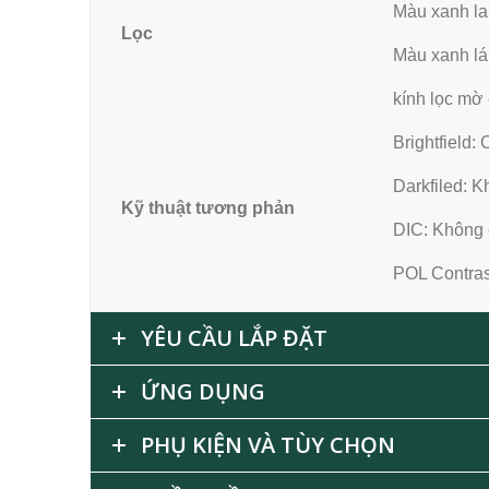
Màu xanh la
Lọc
Màu xanh lá
kính lọc mờ
Brightfield: 
Darkfiled: 
Kỹ thuật tương phản
DIC: Không 
POL Contras
YÊU CẦU LẮP ĐẶT
ỨNG DỤNG
PHỤ KIỆN VÀ TÙY CHỌN