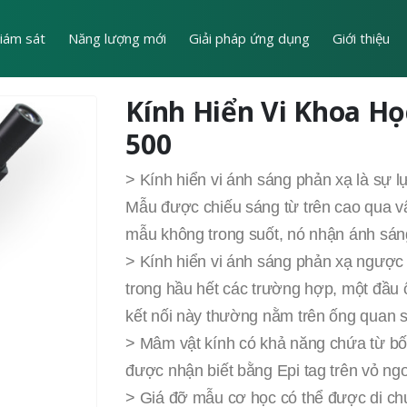
iám sát
Năng lượng mới
Giải pháp ứng dụng
Giới thiệu
Kính Hiển Vi Khoa Học
500
> Kính hiển vi ánh sáng phản xạ là sự 
Mẫu được chiếu sáng từ trên cao qua vậ
mẫu không trong suốt, nó nhận ánh sáng 
> Kính hiển vi ánh sáng phản xạ ngược c
trong hầu hết các trường hợp, một đầu
kết nối này thường nằm trên ống quan s
> Mâm vật kính có khả năng chứa từ bốn
được nhận biết bằng Epi tag trên vỏ ng
> Giá đỡ mẫu cơ học có thể được di chuy