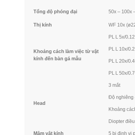
Tổng độ phóng đại
50x – 100x 
Thị kính
WF 10x (ø2
PL L 5x/0.1
PL L 10x/0.
Khoảng cách làm việc từ vật
kính đến bàn gá mẫu
PL L 20x/0.
PL L 50x/0
3 mắt
Độ nghiêng 
Head
Khoảng cách
Diopter điều
Mâm vật kính
5 bi định vị 