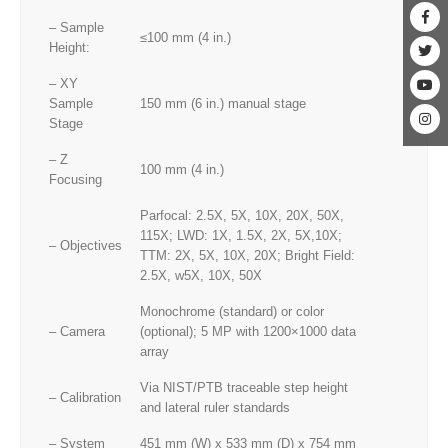
– Sample
≤100 mm (4 in.)
Height:
– XY
Sample
150 mm (6 in.) manual stage
Stage
– Z
100 mm (4 in.)
Focusing
Parfocal: 2.5X, 5X, 10X, 20X, 50X,
115X; LWD: 1X, 1.5X, 2X, 5X,10X;
– Objectives
TTM: 2X, 5X, 10X, 20X; Bright Field:
2.5X, w5X, 10X, 50X
Monochrome (standard) or color
– Camera
(optional); 5 MP with 1200×1000 data
array
Via NIST/PTB traceable step height
– Calibration
and lateral ruler standards
– System
451 mm (W) x 533 mm (D) x 754 mm