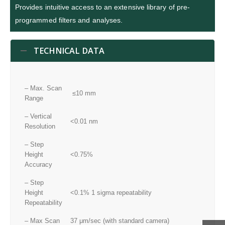
Provides intuitive access to an extensive library of pre-
programmed filters and analyses.
TECHNICAL DATA
– Max. Scan
≤10 mm
Range
– Vertical
<0.01 nm
Resolution
– Step
Height
<0.75%
Accuracy
– Step
Height
<0.1% 1 sigma repeatability
Repeatability
– Max Scan
37 μm/sec (with standard camera)