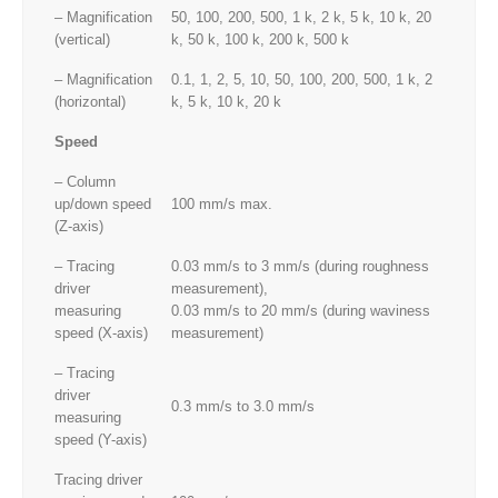
– Magnification
50, 100, 200, 500, 1 k, 2 k, 5 k, 10 k, 20
(vertical)
k, 50 k, 100 k, 200 k, 500 k
– Magnification
0.1, 1, 2, 5, 10, 50, 100, 200, 500, 1 k, 2
(horizontal)
k, 5 k, 10 k, 20 k
Speed
– Column
up/down speed
100 mm/s max.
(Z-axis)
– Tracing
0.03 mm/s to 3 mm/s (during roughness
driver
measurement),
measuring
0.03 mm/s to 20 mm/s (during waviness
speed (X-axis)
measurement)
– Tracing
driver
0.3 mm/s to 3.0 mm/s
measuring
speed (Y-axis)
Tracing driver