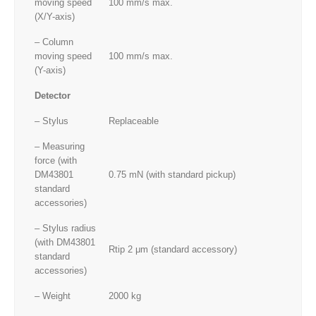
moving speed
100 mm/s max.
(X/Y-axis)
– Column
moving speed
100 mm/s max.
(Y-axis)
Detector
– Stylus
Replaceable
– Measuring
force (with
DM43801
0.75 mN (with standard pickup)
standard
accessories)
– Stylus radius
(with DM43801
Rtip 2 μm (standard accessory)
standard
accessories)
– Weight
2000 kg