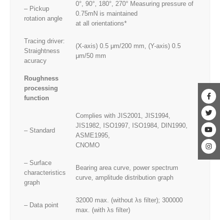
0°, 90°, 180°, 270° Measuring pressure of
– Pickup
0.75mN is maintained
rotation angle
at all orientations*
Tracing driver:
(X-axis) 0.5 μm/200 mm, (Y-axis) 0.5
Straightness
μm/50 mm
acuracy
Roughness
processing
function
Complies with JIS2001, JIS1994,
JIS1982, ISO1997, ISO1984, DIN1990,
– Standard
ASME1995,
CNOMO
– Surface
Bearing area curve, power spectrum
characteristics
curve, amplitude distribution graph
graph
32000 max. (without λs filter); 300000
– Data point
max. (with λs filter)